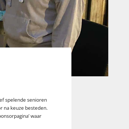
ef spelende senioren
or na keuze besteden.
ponsorpagina’ waar