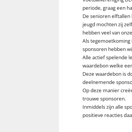
periode, graag een ha
De senioren elftallen
jeugd mochten zij zel
hebben veel van onze
Als tegemoetkoming i
sponsoren hebben wij
Alle actief spelende 
waardebon welke een 
Deze waardebon is doo
deelnemende sponsor
Op deze manier creëre
trouwe sponsoren.
Inmiddels zijn alle s
positieve reacties da