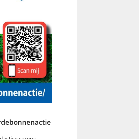
rdebonnenactie
 lastige corona-