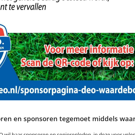
ren en sponsoren tegemoet middels waa
 wil haar sponsoren en seniorenleden, in deze voor velen