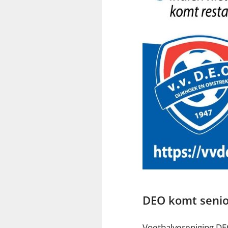
DEO komt senio
Voetbalvereniging DEO