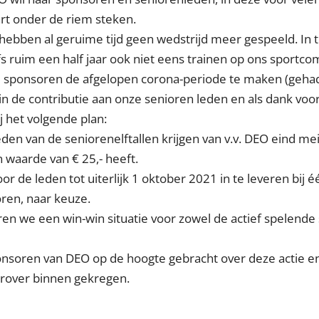
rt onder de riem steken.
 hebben al geruime tijd geen wedstrijd meer gespeeld. In t
fs ruim een half jaar ook niet eens trainen op ons sportc
 sponsoren de afgelopen corona-periode te maken (gehad)
n de contributie aan onze senioren leden en als dank voo
 het volgende plan:
leden van de seniorenelftallen krijgen van v.v. DEO eind m
waarde van € 25,- heeft.
r de leden tot uiterlijk 1 oktober 2021 in te leveren bij é
en, naar keuze.
n we een win-win situatie voor zowel de actief spelende 
ponsoren van DEO op de hoogte gebracht over deze actie e
arover binnen gekregen.