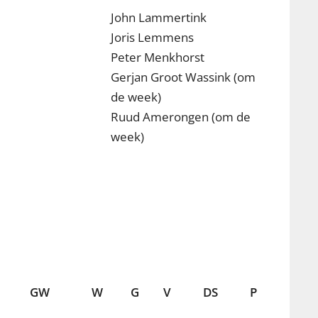
John Lammertink
Joris Lemmens
Peter Menkhorst
Gerjan Groot Wassink (om
de week)
Ruud Amerongen (om de
week)
GW
W
G
V
DS
P