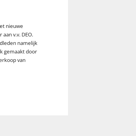
het nieuwe
 aan v.v. DEO.
dleden namelijk
jk gemaakt door
verkoop van