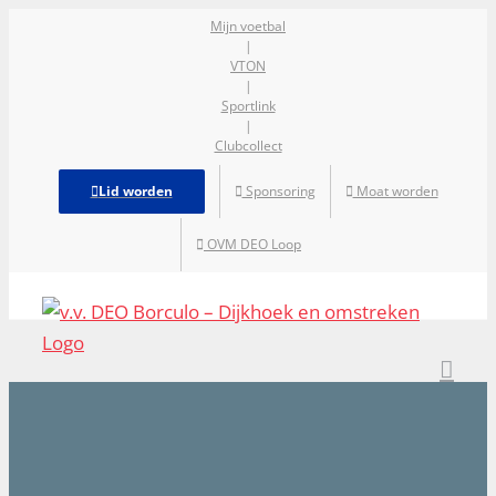
Ga
Mijn voetbal
|
naar
VTON
inhoud
|
Sportlink
|
Clubcollect
Lid worden
Sponsoring
Moat worden
OVM DEO Loop