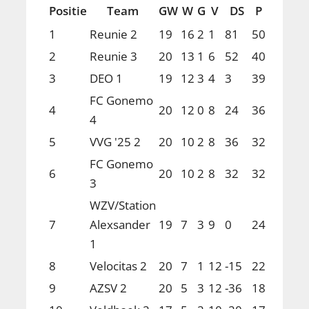
Positie
Team
GW
W
G
V
DS
P
1
Reunie 2
19
16
2
1
81
50
2
Reunie 3
20
13
1
6
52
40
3
DEO 1
19
12
3
4
3
39
FC Gonemo
4
20
12
0
8
24
36
4
5
VVG '25 2
20
10
2
8
36
32
FC Gonemo
6
20
10
2
8
32
32
3
WZV/Station
7
Alexsander
19
7
3
9
0
24
1
8
Velocitas 2
20
7
1
12
-15
22
9
AZSV 2
20
5
3
12
-36
18