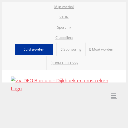
Ga
Mijn voetbal
|
naar
VTON
inhoud
|
Sportlink
|
Clubcollect
Lid worden
Sponsoring
Moat worden
OVM DEO Loop