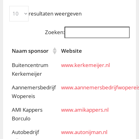
resultaten weergeven
Zoeken:
Naam sponsor
Website
Buitencentrum
www.kerkemeijer.nl
Kerkemeijer
Aannemersbedrijf
www.aannemersbedrijfwopereis
Wopereis
AMI Kappers
www.amikappers.nl
Borculo
Autobedrijf
www.autonijman.nl