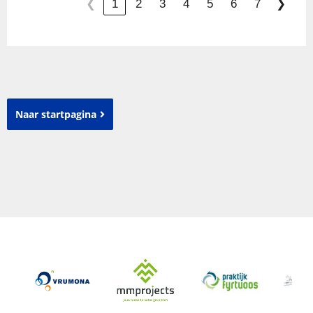
1
2
3
4
5
6
7
❮
❯
Naar startpagina