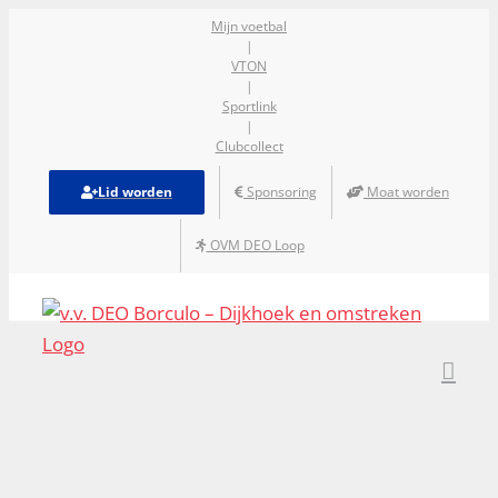
Ga
Mijn voetbal
|
naar
VTON
inhoud
|
Sportlink
|
Clubcollect
Lid worden
Sponsoring
Moat worden
OVM DEO Loop