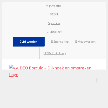
Ga
Mijn voetbal
|
naar
VTON
inhoud
|
Sportlink
|
Clubcollect
Lid worden
Sponsoring
Moat worden
OVM DEO Loop