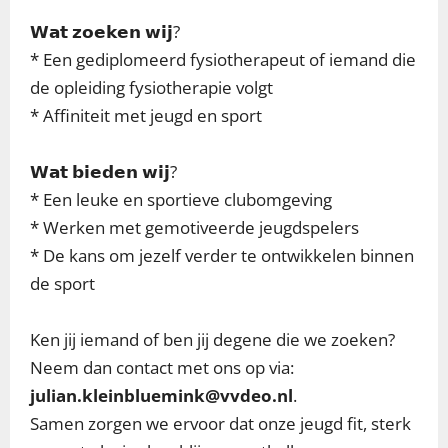
𝗪𝗮𝘁 𝘇𝗼𝗲𝗸𝗲𝗻 𝘄𝗶𝗷?
* Een gediplomeerd fysiotherapeut of iemand die
de opleiding fysiotherapie volgt
* Affiniteit met jeugd en sport
𝗪𝗮𝘁 𝗯𝗶𝗲𝗱𝗲𝗻 𝘄𝗶𝗷?
* Een leuke en sportieve clubomgeving
* Werken met gemotiveerde jeugdspelers
* De kans om jezelf verder te ontwikkelen binnen
de sport
Ken jij iemand of ben jij degene die we zoeken?
Neem dan contact met ons op via:
julian.kleinbluemink@vvdeo.nl
.
Samen zorgen we ervoor dat onze jeugd fit, sterk