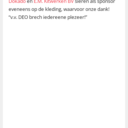
Dokado
en
E.M. Kitwerken BV
sieren als sponsor
eveneens op de kleding, waarvoor onze dank!
“v.v. DEO brech iedereene plezeer!”