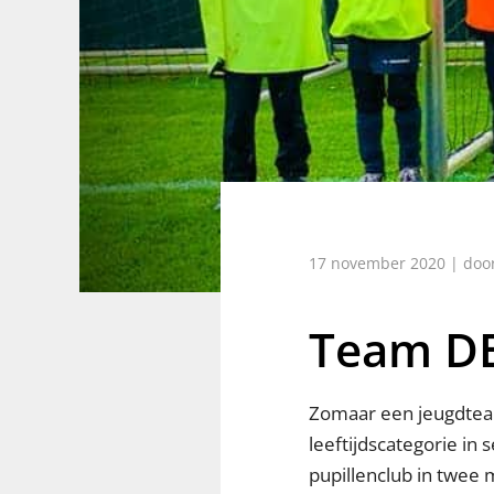
17 november 2020 | doo
Team DEO
Zomaar een jeugdteam
leeftijdscategorie in
pupillenclub in twee