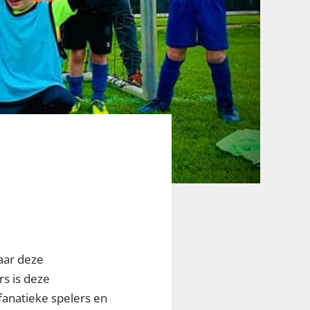
aar deze
s is deze
fanatieke spelers en