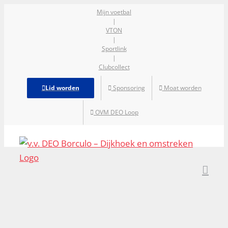
Ga
Mijn voetbal
|
naar
VTON
inhoud
|
Sportlink
|
Clubcollect
Lid worden
Sponsoring
Moat worden
OVM DEO Loop