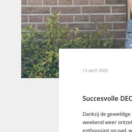
13 april 2025
Succesvolle DEO
Dankzij de geweldige i
weekend weer ontzett
enthousiast op pad, w