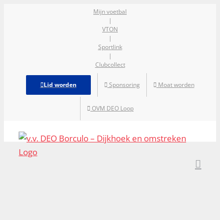
Ga
Mijn voetbal
|
naar
VTON
inhoud
|
Sportlink
|
Clubcollect
Lid worden
Sponsoring
Moat worden
OVM DEO Loop