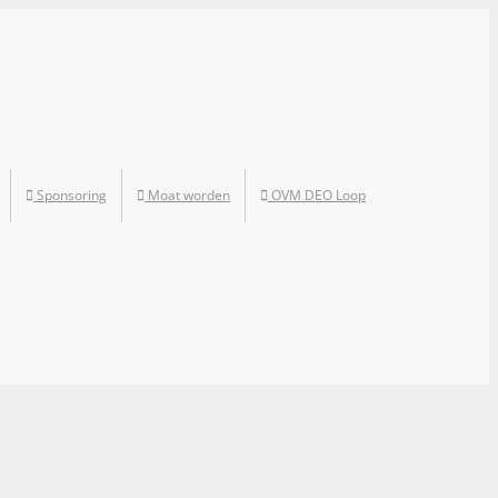
Sponsoring
Moat worden
OVM DEO Loop