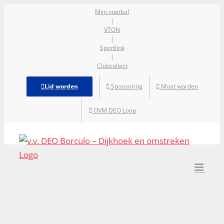
Ga
Mijn voetbal
|
naar
VTON
inhoud
|
Sportlink
|
Clubcollect
Lid worden
Sponsoring
Moat worden
OVM DEO Loop