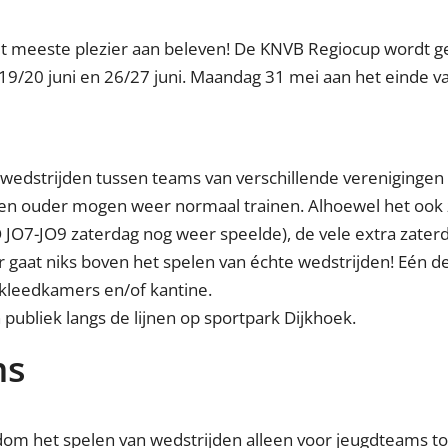
 het meeste plezier aan beleven! De KNVB Regiocup wordt g
 19/20 juni en 26/27 juni. Maandag 31 mei aan het einde v
wedstrijden tussen teams van verschillende verenigingen v
r en ouder mogen weer normaal trainen. Alhoewel het ook
 JO7-JO9 zaterdag nog weer speelde), de vele extra zater
er gaat niks boven het spelen van échte wedstrijden! Eén
 kleedkamers en/of kantine.
publiek langs de lijnen op sportpark Dijkhoek.
ms
om het spelen van wedstrijden alleen voor jeugdteams t