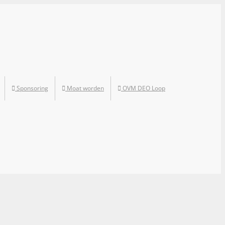
Sponsoring
Moat worden
OVM DEO Loop