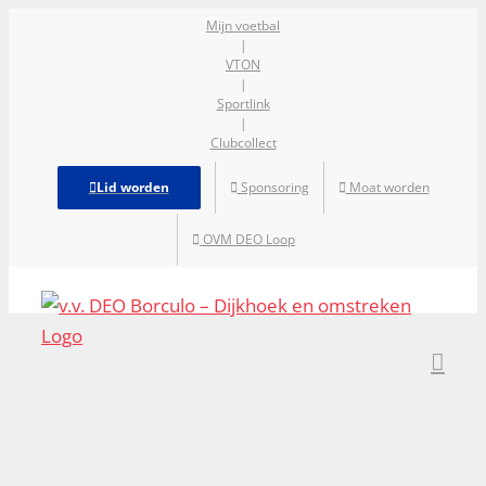
Ga
Mijn voetbal
|
naar
VTON
inhoud
|
Sportlink
|
Clubcollect
Lid worden
Sponsoring
Moat worden
OVM DEO Loop