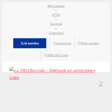
Ga
Mijn voetbal
|
naar
VTON
inhoud
|
Sportlink
|
Clubcollect
Lid worden
Sponsoring
Moat worden
OVM DEO Loop