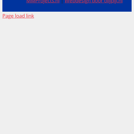
MMProjects.nl
|
Webdesign door olijpijl.nl
Page load link