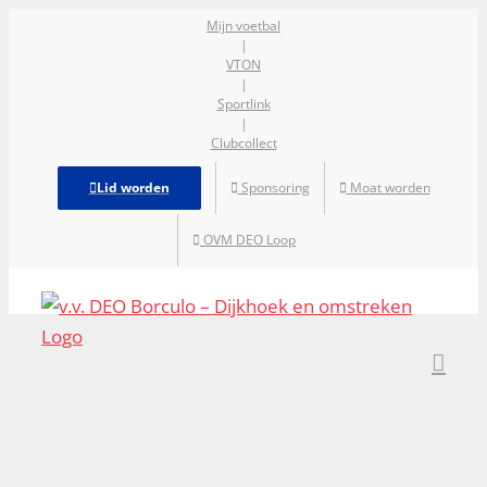
Ga
Mijn voetbal
|
naar
VTON
inhoud
|
Sportlink
|
Clubcollect
Lid worden
Sponsoring
Moat worden
OVM DEO Loop