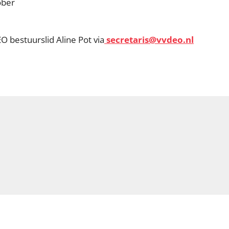
ober
O bestuurslid Aline Pot via
secretaris@vvdeo.nl