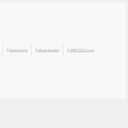
Sponsoring
Moat worden
OVM DEO Loop