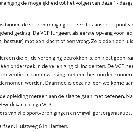
reniging de mogelijkheid tot het volgen van deze 1- daags
s binnen de sportvereniging het eerste aanspreekpunt vo
dend gedrag. De VCP fungeert als eerste opvang voor lede
rs, bestuur) met een klacht of een vraag. Ze bieden een lu
edereen die bij de vereniging betrokken is, en kiest geen k
één onderzoek in de vereniging bij incidenten. De VCP hee
n preventie. In samenwerking met een bestuurder kunnen
dernomen worden. Daarmee is deze rol een welkome aanvu
ns de opleiding meteen aan de slag te gaan met oefenen. 
netwerk van collega VCP.
ligers van alle sportverenigingen en vrijwilligersorganisa
fsen, Hulstweg 6 in Harfsen.