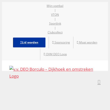
Ga
Mijn voetbal
|
naar
VTON
inhoud
|
Sportlink
|
Clubcollect
Lid worden
Sponsoring
Moat worden
OVM DEO Loop