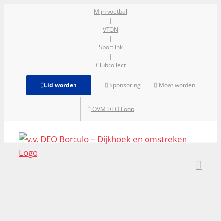
Ga
Mijn voetbal
|
naar
VTON
inhoud
|
Sportlink
|
Clubcollect
Lid worden
Sponsoring
Moat worden
OVM DEO Loop