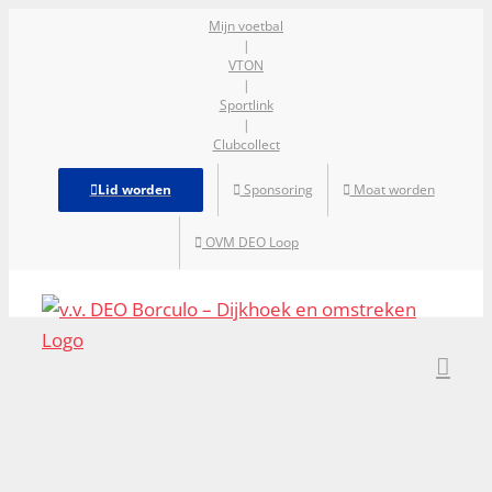
Ga
Mijn voetbal
|
naar
VTON
inhoud
|
Sportlink
|
Clubcollect
Lid worden
Sponsoring
Moat worden
OVM DEO Loop