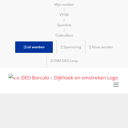
Ga
Mijn voetbal
|
naar
VTON
inhoud
|
Sportlink
|
Clubcollect
Lid worden
Sponsoring
Moat worden
OVM DEO Loop