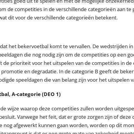
ties goed uit te spelen en met de mogelijke onzekerhed
m de competities in de verschillende categorieën aan te
 wat dit voor de verschillende categorieën betekent.
 dat het bekervoetbal komt te vervallen. De wedstrijden i
peeldagen die nog nodig zijn om de competities op een goe
 de prioriteit voor het uitspelen van de competities in de
promotie en degradatie. In de categorie B geeft de beke
digde speeldagen die van belang zijn voor het uitspelen v
bal, A-categorie (DEO 1)
e wijze waarop deze competities zullen worden uitgespee
 besluit. Vanwege het feit, dat er grote zorgen zijn of dez
ie nog afgewerkt kunnen gaan worden, worden op dit mom
itgangspunt is dat er een grote mate van zekerheid moete