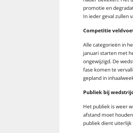
promotie en degradat
In ieder geval zullen
Competitie veldvoet
Alle categorieën in h
januari starten met h
ongewijzigd. De weds
fase komen te vervall
gepland in inhaalweek
Publiek bij wedstri
Het publiek is weer w
afstand moet houden 
publiek dient uiterli