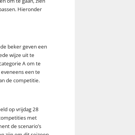
en om te gaan, zien
 passen. Hieronder
n de beker geven een
de wijze uit te
 categorie A om te
r eveneens een te
an de competitie.
ld op vrijdag 28
e competities met
ent de scenario’s
n zijn om dit seizoen