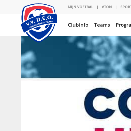
Ga
MIJN VOETBAL
|
VTON
|
SPOR
naar
inhoud
Clubinfo
Teams
Prog