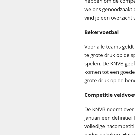
hebben om de competi
we ons genoodzaakt o
vind je een overzicht
Bekervoetbal
Voor alle teams geldt
te grote druk op de s
spelen. De KNVB geeft
komen tot een goede 
grote druk op de beno
Competitie veldvoet
De KNVB neemt over d
januari een definitief
volledige nacompetit
nader bekeken. Het u