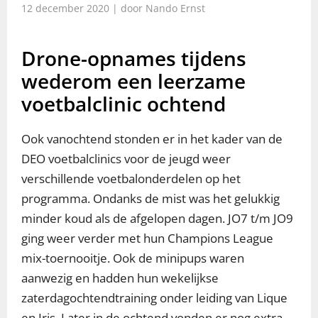
12 december 2020 | door Nando Ernst
Drone-opnames tijdens
wederom een leerzame
voetbalclinic ochtend
Ook vanochtend stonden er in het kader van de
DEO voetbalclinics voor de jeugd weer
verschillende voetbalonderdelen op het
programma. Ondanks de mist was het gelukkig
minder koud als de afgelopen dagen. JO7 t/m JO9
ging weer verder met hun Champions League
mix-toernooitje. Ook de minipups waren
aanwezig en hadden hun wekelijkse
zaterdagochtendtraining onder leiding van Lique
en Iris. Later in de ochtend vonden er nog extra