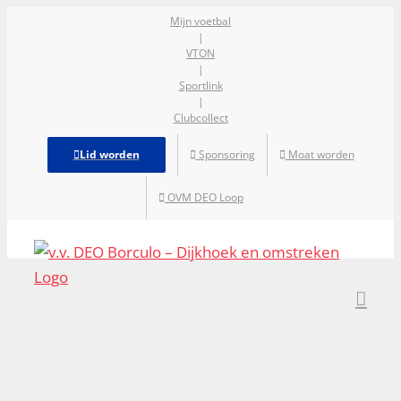
Ga
Mijn voetbal
|
naar
VTON
inhoud
|
Sportlink
|
Clubcollect
Lid worden
Sponsoring
Moat worden
OVM DEO Loop