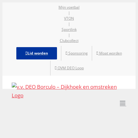
Ga
Mijn voetbal
|
naar
VTON
inhoud
|
Sportlink
|
Clubcollect
Lid worden
Sponsoring
Moat worden
OVM DEO Loop