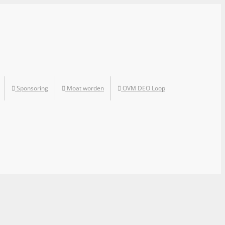
Sponsoring
Moat worden
OVM DEO Loop