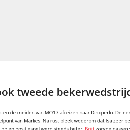
ok tweede bekerwedstrij
hten de meiden van MO17 afreizen naar Dinxperlo. De ee
elpunt van Marlies. Na rust bleek wederom dat Isa zeer be
op en positiespel werd steeds beter.
Britt
zorgde na een 