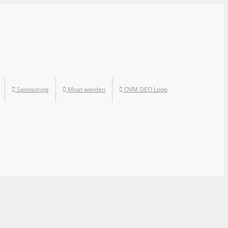
Sponsoring
Moat worden
OVM DEO Loop