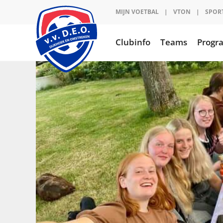
Ga
MIJN VOETBAL
|
VTON
|
SPOR
naar
inhoud
Clubinfo
Teams
Prog