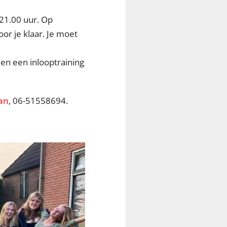
21.00 uur. Op
or je klaar. Je moet
en een inlooptraining
an
, 06-51558694.