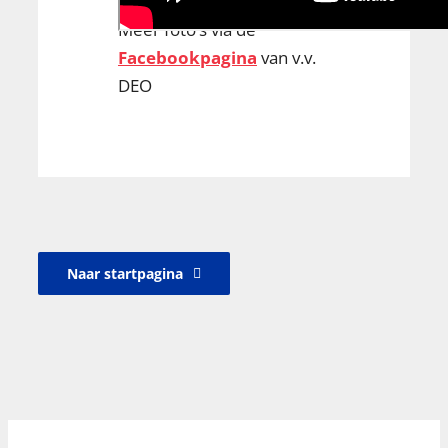
Meer foto’s via de
Facebookpagina
van v.v.
DEO
Naar startpagina