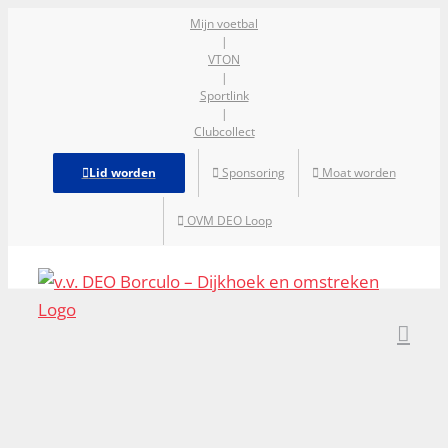
Ga
Mijn voetbal
|
naar
VTON
inhoud
|
Sportlink
|
Clubcollect
Lid worden
Sponsoring
Moat worden
OVM DEO Loop