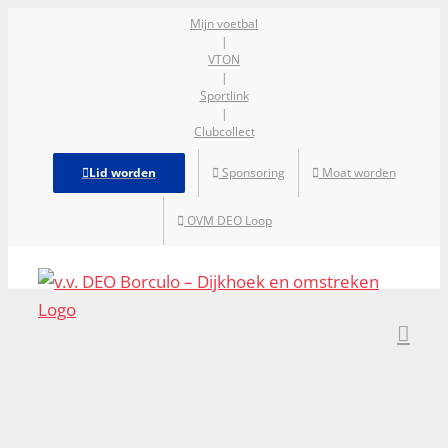
Ga
Mijn voetbal
|
naar
VTON
inhoud
|
Sportlink
|
Clubcollect
Lid worden
Sponsoring
Moat worden
OVM DEO Loop