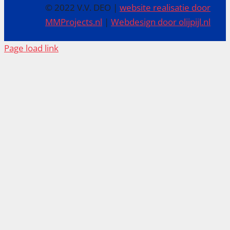
© 2022 V.V. DEO |
website realisatie door
MMProjects.nl
|
Webdesign door olijpijl.nl
Page load link