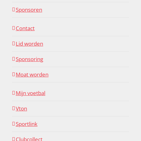
Sponsoren
Contact
Lid worden
Sponsoring
Moat worden
Mijn voetbal
Vton
Sportlink
Clubcollect