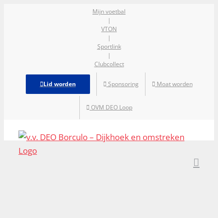
Ga
Mijn voetbal
|
naar
VTON
inhoud
|
Sportlink
|
Clubcollect
Lid worden
Sponsoring
Moat worden
OVM DEO Loop