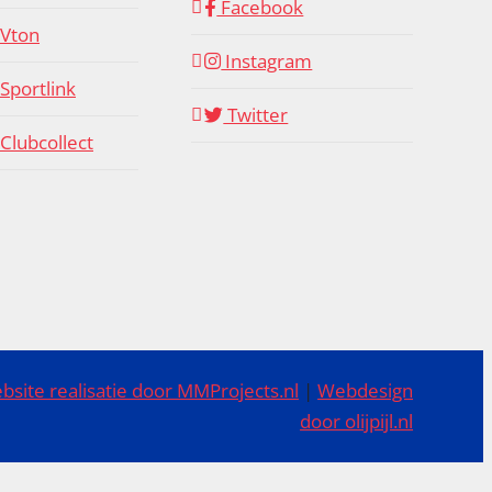
Facebook
Vton
Instagram
Sportlink
Twitter
Clubcollect
bsite realisatie door MMProjects.nl
|
Webdesign
door olijpijl.nl