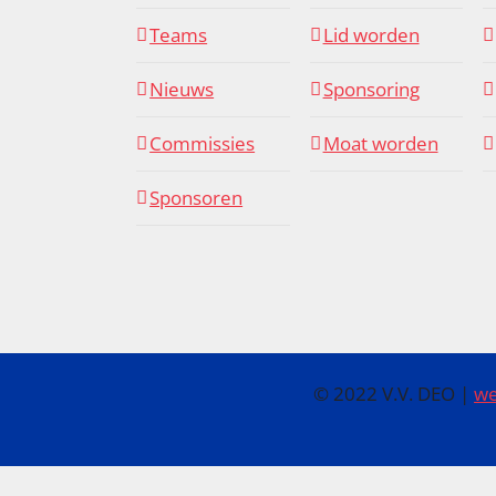
Teams
Lid worden
Nieuws
Sponsoring
Commissies
Moat worden
Sponsoren
© 2022 V.V. DEO |
we