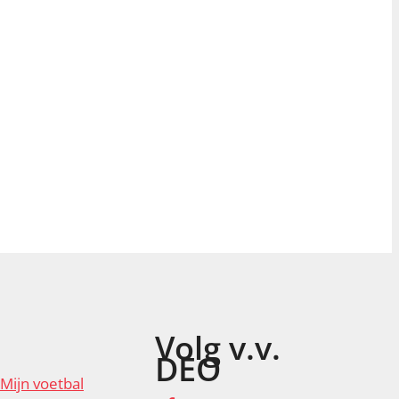
Volg v.v.
DEO
Mijn voetbal