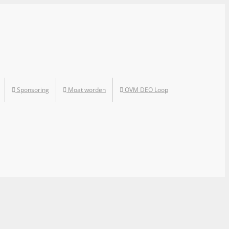
Sponsoring
Moat worden
OVM DEO Loop