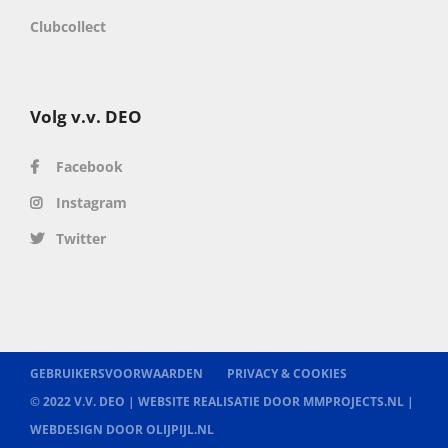
Clubcollect
Volg v.v. DEO
Facebook
Instagram
Twitter
GEBRUIKERSVOORWAARDEN
PRIVACY & COOKIES
© 2022 V.V. DEO |
WEBSITE REALISATIE DOOR MMPROJECTS.NL
|
WEBDESIGN DOOR OLIJPIJL.NL