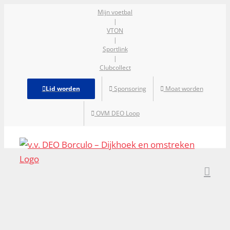
Ga
Mijn voetbal
|
naar
VTON
inhoud
|
Sportlink
|
Clubcollect
Lid worden
Sponsoring
Moat worden
OVM DEO Loop