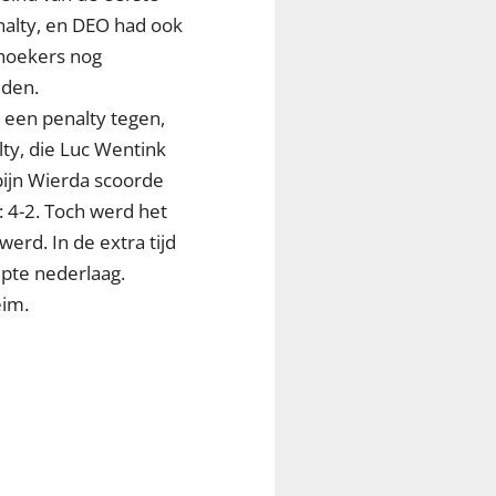
nalty, en DEO had ook
khoekers nog
nden.
 een penalty tegen,
ty, die Luc Wentink
pijn Wierda scoorde
 4-2. Toch werd het
rd. In de extra tijd
ipte nederlaag.
eim.