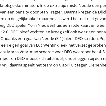
 knotsgekke minuten. In de extra tijd miste Neede een pe
van een penalty door Stan Tragter. Daarna kregen de Dij
n op de gelijkmaker maar helaas werd het net niet gevo
reeg DEO speler Yorn Nieuwenhuis een rode kaart en weer
: 2-0. DEO bleef vechten en kreeg zelf ook weer een penal
 Ondanks een goal van Neede (3-1) bleef DEO strijden. Pe
een eigen goal van Luc Wentink leek het verzet gebroken:
nt Marco Voortman scoorde voor DEO waardoor het 4-3 we
 meer en DEO moest zich uiteindelijk neerleggen bij een n
vrij, daarna speelt het team op 6 april uit tegen Diepenh