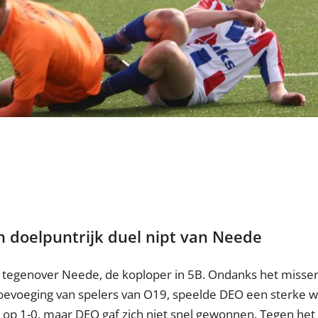
in doelpuntrijk duel nipt van Neede
 tegenover Neede, de koploper in 5B. Ondanks het misse
oevoeging van spelers van O19, speelde DEO een sterke w
op 1-0, maar DEO gaf zich niet snel gewonnen. Tegen het 