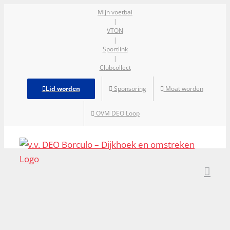
Ga
Mijn voetbal
|
naar
VTON
inhoud
|
Sportlink
|
Clubcollect
Lid worden
Sponsoring
Moat worden
OVM DEO Loop