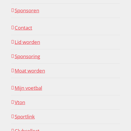
Sponsoren
Contact
Lid worden
Sponsoring
Moat worden
Mijn voetbal
Vton
Sportlink
Clubcollect