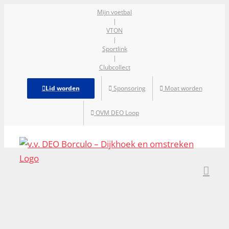
Ga
Mijn voetbal
|
naar
VTON
inhoud
|
Sportlink
|
Clubcollect
Lid worden
Sponsoring
Moat worden
OVM DEO Loop