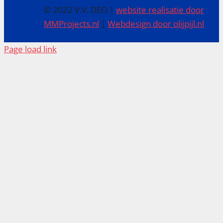
© 2022 V.V. DEO |
website realisatie door
MMProjects.nl
|
Webdesign door olijpijl.nl
Page load link