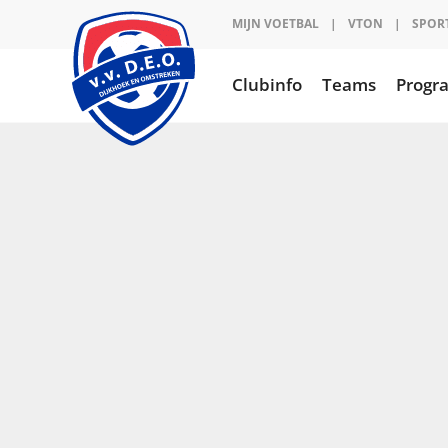
Ga
MIJN VOETBAL
|
VTON
|
SPOR
naar
inhoud
Clubinfo
Teams
Prog