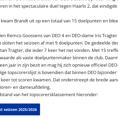
ren in het spectaculaire duel tegen Haarlo 2, dat eindigde
s kwam Brandt uit op een totaal van 15 doelpunten en blee
den Remco Goossens van DEO 4 en DEO-dame Iris Tragter
n sloten het seizoen af met 9 doelpunten. De gedeelde de
tan Tragter, die ieder 7 keer het net vonden. Met 15 treff
waarde als vaste doelpuntenmaker binnen de club. Daarme
en jaar in zijn bezit en mag hij zich opnieuw officieel D
dige topscorerslijst is bovendien dat binnen DEO bijzonder 
 keer tot scoren kwamen. Dat onderstreept de brede aanv
ioren- en damesafdeling.
ndstand van het topscorersklassement hieronder:
jst seizoen 2025/2026