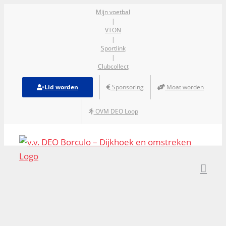
Ga
Mijn voetbal
|
naar
VTON
inhoud
|
Sportlink
|
Clubcollect
Lid worden
Sponsoring
Moat worden
OVM DEO Loop