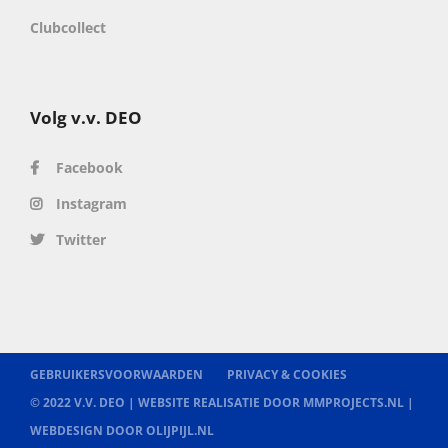
Clubcollect
Volg v.v. DEO
Facebook
Instagram
Twitter
GEBRUIKERSVOORWAARDEN
PRIVACY & COOKIES
© 2022 V.V. DEO |
WEBSITE REALISATIE DOOR MMPROJECTS.NL
|
WEBDESIGN DOOR OLIJPIJL.NL